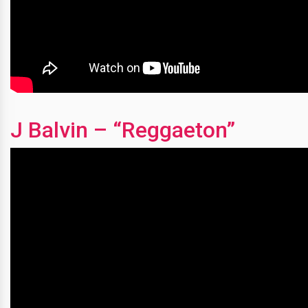
J Balvin – “Reggaeton”