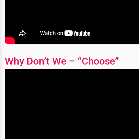
Why Don’t We – “Choose”