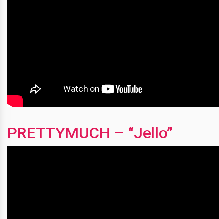
PRETTYMUCH – “Jello”