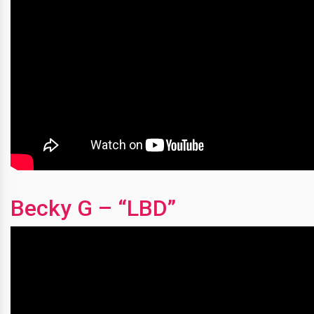
Becky G – “LBD”