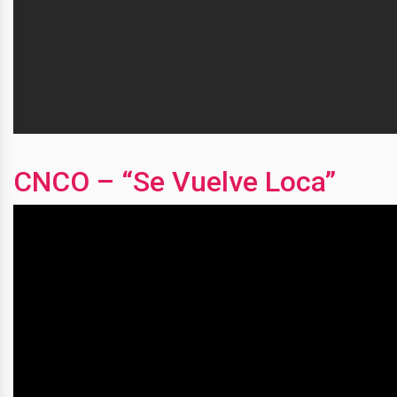
CNCO – “Se Vuelve Loca”