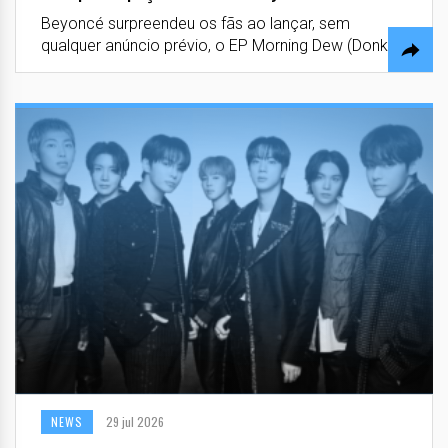
Beyoncé surpreendeu os fãs ao lançar, sem
qualquer anúncio prévio, o EP Morning Dew (Donk)...
NEWS
29 jul 2026