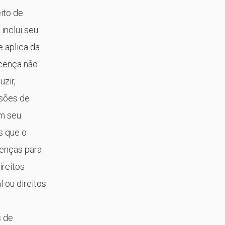
ito de
inclui seu
 aplica da
icença não
uzir,
ssões de
em seu
s que o
cenças para
ireitos
l ou direitos
s de