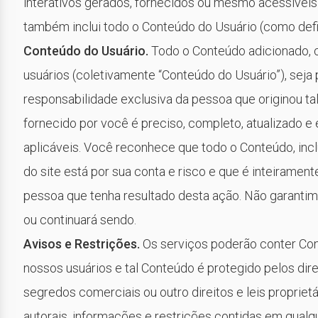
interativos gerados, fornecidos ou mesmo acessíveis 
também inclui todo o Conteúdo do Usuário (como defi
Conteúdo do Usuário.
Todo o Conteúdo adicionado, cr
usuários (coletivamente “Conteúdo do Usuário”), seja
responsabilidade exclusiva da pessoa que originou t
fornecido por você é preciso, completo, atualizado 
aplicáveis. Você reconhece que todo o Conteúdo, inc
do site está por sua conta e risco e que é inteiramen
pessoa que tenha resultado desta ação. Não garantim
ou continuará sendo.
Avisos e Restrições.
Os serviços poderão conter Con
nossos usuários e tal Conteúdo é protegido pelos dire
segredos comerciais ou outro direitos e leis propriet
autorais, informações e restrições contidas em qual