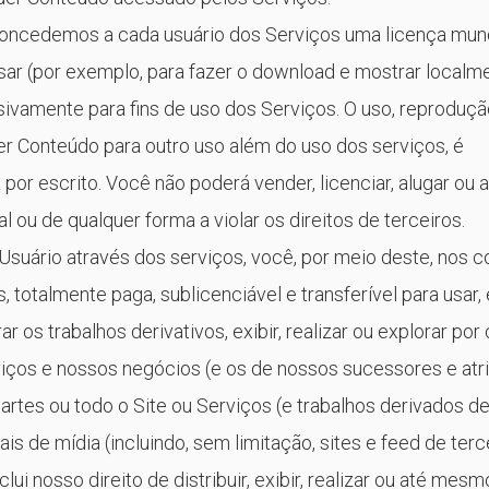
 concedemos a cada usuário dos Serviços uma licença mund
 usar (por exemplo, para fazer o download e mostrar localm
ivamente para fins de uso dos Serviços. O uso, reproduçã
r Conteúdo para outro uso além do uso dos serviços, é
or escrito. Você não poderá vender, licenciar, alugar ou
 ou de qualquer forma a violar os direitos de terceiros.
suário através dos serviços, você, por meio deste, nos
, totalmente paga, sublicenciável e transferível para usar, e
arar os trabalhos derivativos, exibir, realizar ou explorar po
ços e nossos negócios (e os de nossos sucessores e atri
partes ou todo o Site ou Serviços (e trabalhos derivados d
s de mídia (incluindo, sem limitação, sites e feed de terc
ui nosso direito de distribuir, exibir, realizar ou até mesm