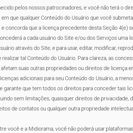
cido pelos nossos patrocinadores, e você não terá o dire
a em que qualquer Conteúdo do Usuário que você submeta 
 e concorda que a licença precedente desta Seção 4(e) se
oncederá a cada usuário do Site e/ou dos Serviços uma l
rio através do Site, e para usar, editar, modificar, reprod
r e realizar tal Conteúdo do Usuário. Para clareza, as conce
 afetam suas outras propriedades ou direitos de licença 
 licenças adicionais para seu Conteúdo do Usuário, a meno
e garante que tem todos os direitos para conceder tais li
ncluindo sem limitações, quaisquer direitos de privacidade, d
ireitos de contatos ou qualquer outra propriedade intelectua
ntre você e a Midiorama, você não poderá usar plataforma