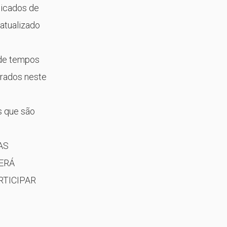
licados de
atualizado
 de tempos
orados neste
s que são
AS
ERÁ
RTICIPAR