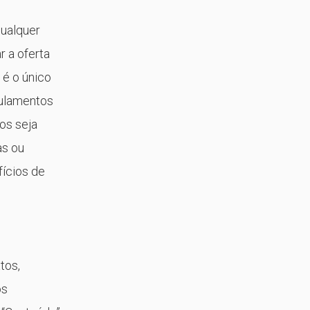
qualquer
r a oferta
 é o único
gulamentos
os seja
as ou
fícios de
tos,
os