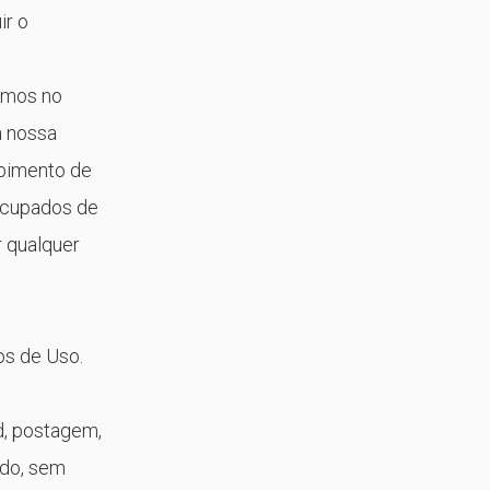
ir o
amos no
à nossa
ebimento de
eocupados de
r qualquer
os de Uso.
d, postagem,
ndo, sem