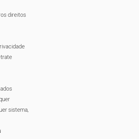
ros direitos
privacidade
etrate
tados
lquer
uer sistema,
u