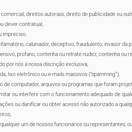
comercial, direitos autoriais, direito de publicidade ou out
u dever contratual;
u impreciso;
difamatório, caluniador, deceptivo, fraudulento, invasor da 
ofensivo, profano, contenha ou retrate nudez, contenha ou r
o por nós à nossa discrição exclusiva;
ada, lixo eletrônico ou e-mails massivos (“spamming”);
igo de computador, arquivos ou programas que foram proje
limitar ou interferir com o funcionamento adequado de qua
ões ou danificar ou obter acesso não autorizado a qualq
iros;
o qualquer um de nossos funcionários ou representantes; o