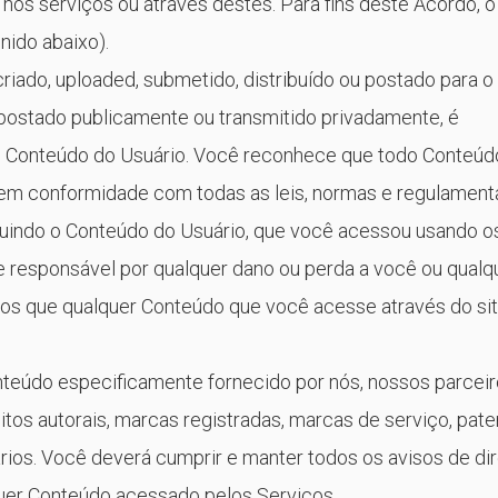
nos serviços ou através destes. Para fins deste Acordo, o
nido abaixo).
iado, uploaded, submetido, distribuído ou postado para o 
 postado publicamente ou transmitido privadamente, é
al Conteúdo do Usuário. Você reconhece que todo Conteúd
e em conformidade com todas as leis, normas e regulamen
luindo o Conteúdo do Usuário, que você acessou usando o
te responsável por qualquer dano ou perda a você ou qualq
os que qualquer Conteúdo que você acesse através do sit
teúdo especificamente fornecido por nós, nossos parceir
itos autorais, marcas registradas, marcas de serviço, pate
ários. Você deverá cumprir e manter todos os avisos de dir
quer Conteúdo acessado pelos Serviços.