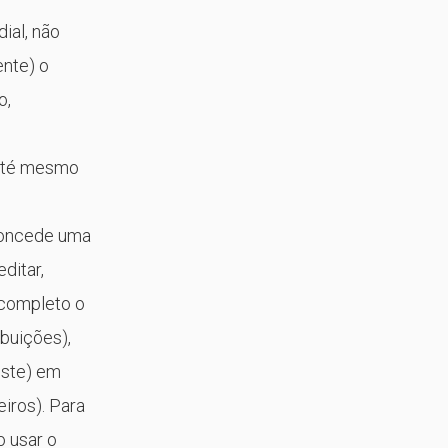
ial, não
ente) o
o,
 até mesmo
 concede uma
ditar,
r completo o
buições),
este) em
eiros). Para
o usar o