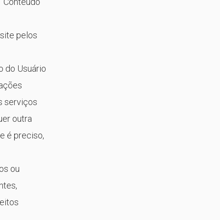
 “Conteúdo”
site pelos
o do Usuário
tações
s serviços
uer outra
e é preciso,
os ou
ntes,
eitos