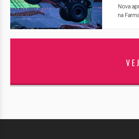
Nova apr
na Farma
VE