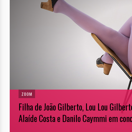
prev
ZOOM
Ariana Grande emociona Chicago na ret
entrega o show mais humano de sua ca