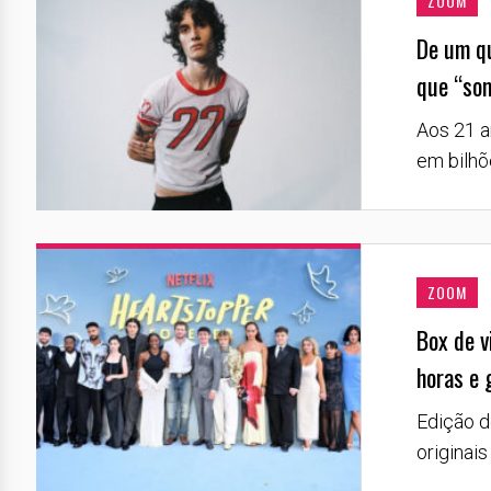
ZOOM
De um qu
que “som
Aos 21 a
em bilhõ
ZOOM
Box de v
horas e
Edição d
originais