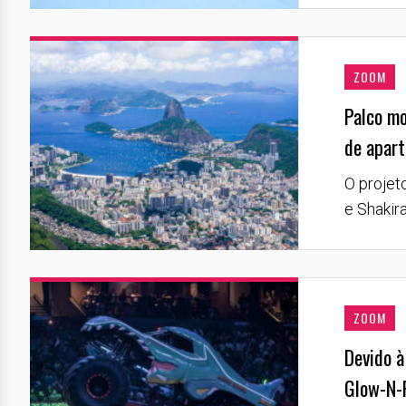
ZOOM
Palco mo
de apart
O projet
e Shakir
ZOOM
Devido à
Glow-N-F