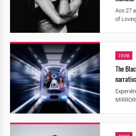
Aos 27 a
of Loving
ZOOM
The Blac
narrativ
Experiên
MIRROR® 