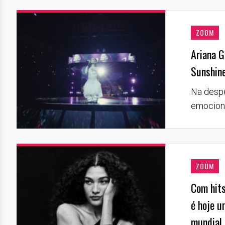
ZOOM
Ariana G
Sunshine
Na despe
emociona
ZOOM
Com hits
é hoje u
mundial