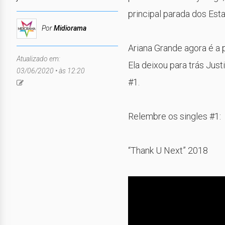
principal parada dos Est
Por
Midiorama
Ariana Grande agora é a 
Atualizado em:
Ela deixou para trás Just
03/06/2020 • às 12:20
#1.
Relembre os singles #1:
“Thank U Next” 2018