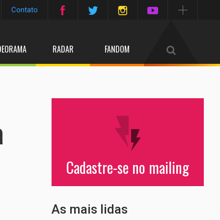
Contato
DEORAMA
RADAR
FANDOM
a
Cadastre-se no mailing
As mais lidas