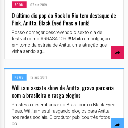
ZOOM
07 out 2019
O último dia pop do Rock In Rio tem destaque de
Pink, Anitta, Black Eyed Peas e funk!
Posso começar descrevendo o sexto dia de
festival como ARRASADOR!!!!! Muita empolgação
em torno da estreia de Anitta, uma atração que
vinha sendo ag...
NEWS
12 ago 2019
Will.i.am assiste show de Anitta, grava parceria
com a brasileira e rasga elogios
Prestes a desembarcar no Brasil com o Black Eyed
Peas, Will.i.am está rasgando elogios para Anitta
nos redes sociais. O produtor publicou três fotos
ao...