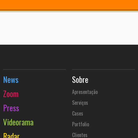
News
Sobre
Zoom
Apresentação
Serviços
Press
Cases
Videorama
Portfolio
Radar
Clientes