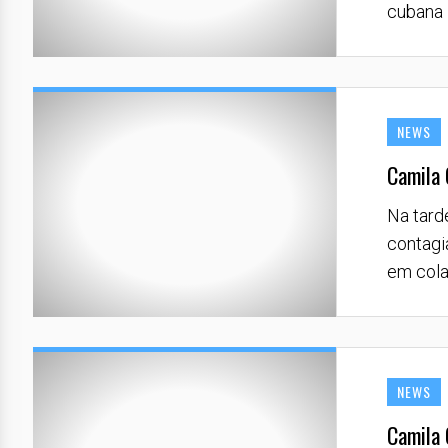
cubana l
NEWS
Camila 
Na tard
contagi
em cola
NEWS
Camila 