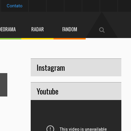
Contato
DEORAMA
RADAR
FANDOM
6
Instagram
/20
next
Youtube