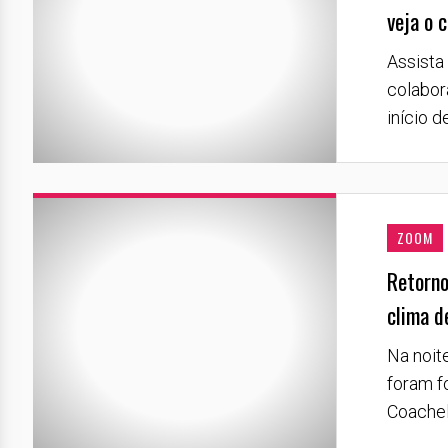
veja o c
Assista 
colabor
início d
ZOOM
Retorno
clima d
Na noit
foram f
Coachella