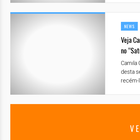
NEWS
Veja Ca
no “Sat
Camila 
desta s
recém-l
VE