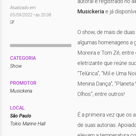
autoral e registrado no 
Atualizado em:
Musickeria
e já disponív
05/09/2022 • às 20:08
O show, de mais de duas 
algumas homenagens a g
Moreira e Tom Zé, entre
CATEGORIA
eletrizante que reúne s
Show
“Telúrica”, “Mil e Uma No
PROMOTOR
Menina Dança”, “Planeta 
Musickeria
Olhos”, entre outros!
LOCAL
É a primeira vez que os 
São Paulo
Tokio Marine Hall
de suas autorias. Apoiad
elevam a temperatura co