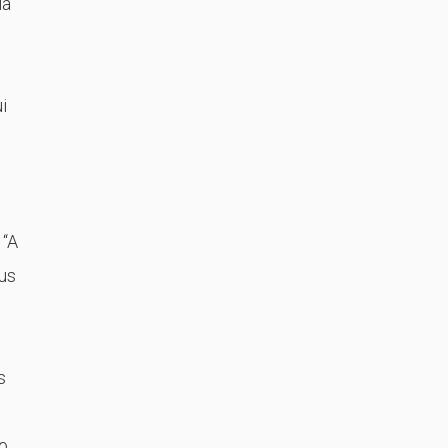
la
i
 “A
eus
s
o