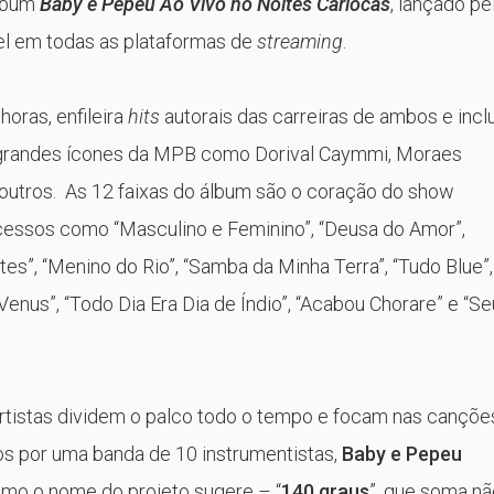
álbum
Baby e Pepeu Ao Vivo no Noites Cariocas
, lançado pe
el em todas as plataformas de
streaming
.
horas, enfileira
hits
autorais das carreiras de ambos e inclu
randes ícones da MPB como Dorival Caymmi, Moraes
 outros. As 12 faixas do álbum são o coração do show
ucessos como “Masculino e Feminino”, “Deusa do Amor”,
ites”, “Menino do Rio”, “Samba da Minha Terra”, “Tudo Blue”,
Venus”, “Todo Dia Era Dia de Índio”, “Acabou Chorare” e “S
artistas dividem o palco todo o tempo e focam nas cançõe
os por uma banda de 10 instrumentistas,
Baby e Pepeu
mo o nome do projeto sugere – “
140 graus
”, que soma nã