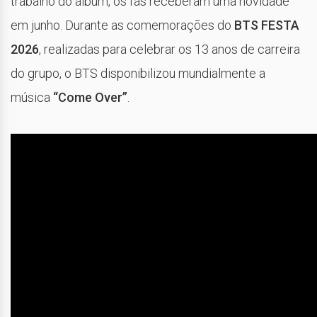
trabalho do álbum, os fãs receberam uma novidade
em junho. Durante as comemorações do
BTS FESTA
2026
, realizadas para celebrar os 13 anos de carreira
do grupo, o BTS disponibilizou mundialmente a
música
“Come Over”
.