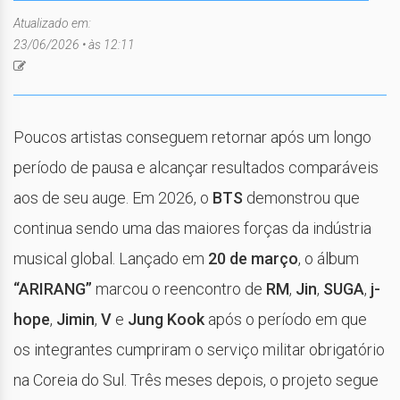
Atualizado em:
23/06/2026 • às 12:11
Poucos artistas conseguem retornar após um longo
período de pausa e alcançar resultados comparáveis
aos de seu auge. Em 2026, o
BTS
demonstrou que
continua sendo uma das maiores forças da indústria
musical global. Lançado em
20 de março
, o álbum
“ARIRANG”
marcou o reencontro de
RM
,
Jin
,
SUGA
,
j-
hope
,
Jimin
,
V
e
Jung Kook
após o período em que
os integrantes cumpriram o serviço militar obrigatório
na Coreia do Sul. Três meses depois, o projeto segue