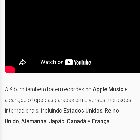
O álbum também bateu recordes no
Apple Music
e
alcançou o topo das paradas em diversos mercados
internacionais, incluindo
Estados Unidos
,
Reino
Unido
,
Alemanha
,
Japão
,
Canadá
e
França
.