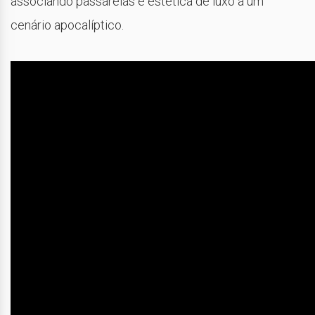
associando passarelas e estética de luxo a um
cenário apocalíptico.