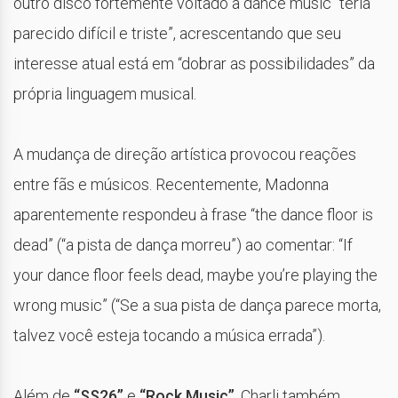
outro disco fortemente voltado à dance music “teria
parecido difícil e triste”, acrescentando que seu
interesse atual está em “dobrar as possibilidades” da
própria linguagem musical.
A mudança de direção artística provocou reações
entre fãs e músicos. Recentemente,
Madonna
aparentemente respondeu à frase “the dance floor is
dead” (“a pista de dança morreu”) ao comentar: “If
your dance floor feels dead, maybe you’re playing the
wrong music” (“Se a sua pista de dança parece morta,
talvez você esteja tocando a música errada”).
Além de
“SS26”
e
“Rock Music”
, Charli também