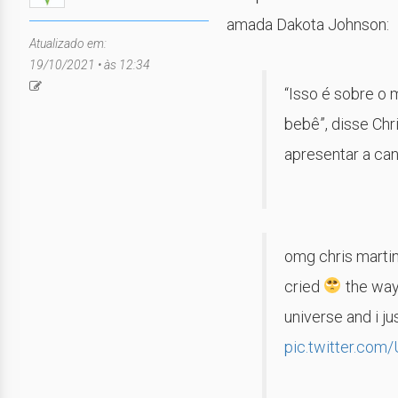
amada Dakota Johnson:
Atualizado em:
19/10/2021 • às 12:34
“Isso é sobre o m
bebê”, disse Chr
apresentar a ca
omg chris marti
cried
the way 
universe and i ju
pic.twitter.com