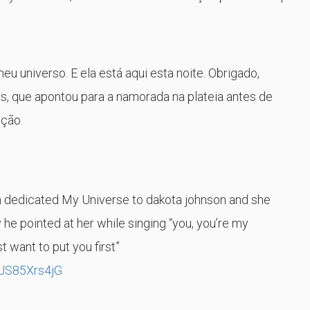
eu universo. E ela está aqui esta noite. Obrigado,
is, que apontou para a namorada na plateia antes de
nção.
n dedicated My Universe to dakota johnson and she
he pointed at her while singing “you, you’re my
st want to put you first”
/US85Xrs4jG