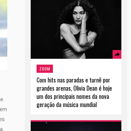
ZOOM
Com hits nas paradas e turnê por
grandes arenas, Olivia Dean é hoje
um dos principais nomes da nova
e.
geração da música mundial
 em
es
da