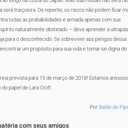
 ao longo da costa do Japão. Mas sua missão não será fáci
lha será traiçoeira. De repente, os riscos não podem ficar m
ontra todas as probabilidades e armada apenas com sua
espírito naturalmente obstinado – deve aprender a ultrapa
aja para o desconhecido. Se sobreviver aos perigos dessa
 encontrar um propósito para sua vida e tornar-se digna do
reia prevista para 15 de março de 2018! Estamos ansioso
 do papel de Lara Croft.
Por
Balde de Pip
matéria com seus amigos