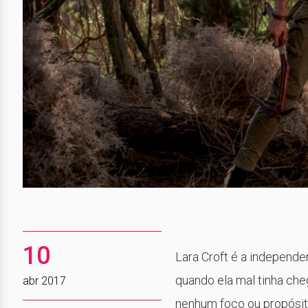
10
Lara Croft é a independe
quando ela mal tinha ch
abr 2017
nenhum foco ou propósito