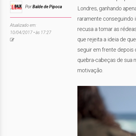
Por
Balde de Pipoca
Londres, ganhando apenas
raramente conseguindo ir
Atualizado em:
recusa a tomar as rédea
10/04/2017 • às 17:27
que rejeita a ideia de qu
seguir em frente depois 
quebra-cabeças de sua m
motivação.