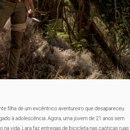
nte filha de um excêntrico aventureiro que desapareceu
egado à adolescência. Agora, uma jovem de 21 anos sem
 na vida, Lara faz entregas de bicicleta nas caóticas ruas