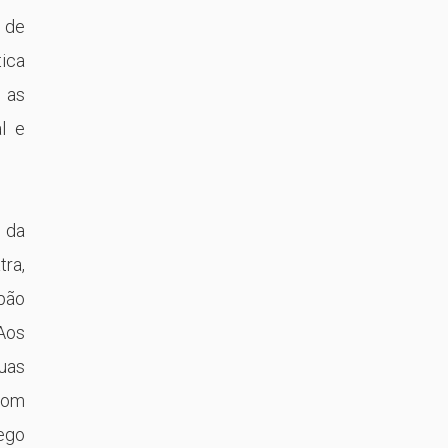
a de
tica
 as
l e
 da
tra,
pão
 Aos
suas
com
ego