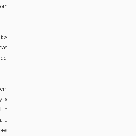
 com
ica
ucas
do,
 tem
, a
l e
: o
ções