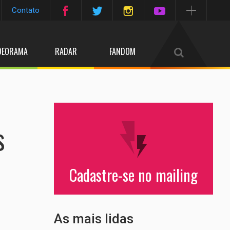
Contato
DEORAMA
RADAR
FANDOM
s
Cadastre-se no mailing
As mais lidas