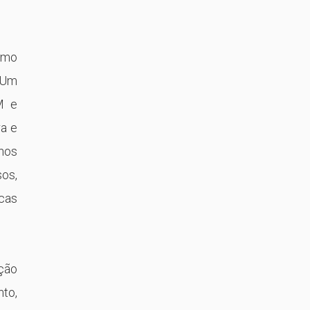
omo
a Um
M e
ra e
anos
sos,
cas
ação
nto,