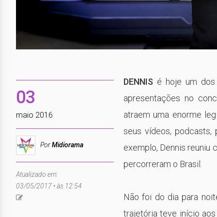
DENNIS
é hoje um dos 
03
apresentações no conco
atraem uma enorme legi
maio 2016
seus vídeos, podcasts, 
Por
Midiorama
exemplo, Dennis reuniu 
percorreram o Brasil.
Atualizado em:
03/05/2017 • às 12:54
Não foi do dia para noi
trajetória teve início a