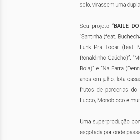
solo, virassem uma dupla
Seu projeto “
BAILE DO
“Santinha (feat. Buchech
Funk Pra Tocar (feat. 
Ronaldinho Gaúcho)”, “Mu
Bola)” e “Na Farra (Den
anos em julho, lota cas
frutos de parcerias do
Lucco, Monobloco e muit
Uma superprodução com 
esgotada por onde passa: