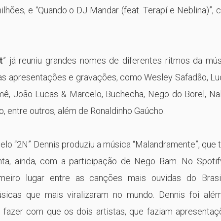
lhões, e “Quando o DJ Mandar (feat. Terapí e Neblina)”,
t
” já reuniu grandes nomes de diferentes ritmos da mús
suas apresentações e gravações, como Wesley Safadão, L
mê, João Lucas & Marcelo, Buchecha, Nego do Borel, Nal
, entre outros, além de Ronaldinho Gaúcho.
elo “2N” Dennis produziu a música “Malandramente”, que
nta, ainda, com a participação de Nego Bam. No Spotify
meiro lugar entre as canções mais ouvidas do Brasi
icas que mais viralizaram no mundo. Dennis foi além
e fazer com que os dois artistas, que faziam apresenta