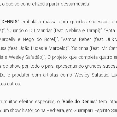
, o que se concretizou a partir dessa música.
 DENNIS
” embala a massa com grandes sucessos, c
a)”, “Quando o DJ Mandar (feat. Neblina e Tarapí)”, “Bot
Marcelly e Nego do Borel)”, “Vamos Beber (feat. JL&
sa (feat. João Lucas e Marcelo)”, “Soltinha (feat. Mr. Cat
nis e Wesley Safadão)”. O projeto, que completa quatro 
as de show por todo o país, apresentando grandes suces
 DJ e produtor com artistas como Wesley Safadão, Lu
os outros.
muitos efeitos especiais, o “
Baile do Dennis
” tem lot
 um show histórico na Pedreira, em Guarapari, Espírito Sa