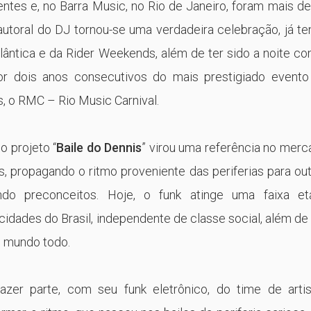
ntes e, no Barra Music, no Rio de Janeiro, foram mais d
autoral do DJ tornou-se uma verdadeira celebração, já t
tlântica e da Rider Weekends, além de ter sido a noite c
or dois anos consecutivos do mais prestigiado evento
s, o RMC – Rio Music Carnival.
o projeto “
Baile do Dennis
” virou uma referência no mer
, propagando o ritmo proveniente das periferias para ou
ndo preconceitos. Hoje, o funk atinge uma faixa etá
idades do Brasil, independente de classe social, além de
o mundo todo.
azer parte, com seu funk eletrônico, do time de artis