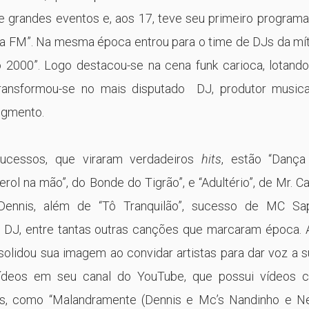
 e grandes eventos e, aos 17, teve seu primeiro program
nsa FM”. Na mesma época entrou para o time de DJs da mí
 2000”. Logo destacou-se na cena funk carioca, lotando
transformou-se no mais disputado DJ, produtor musica
gmento.
sucessos, que viraram verdadeiros
hits
, estão “Dança
rol na mão”, do Bonde do Tigrão”, e “Adultério”, de Mr. Ca
Dennis, além de “Tô Tranquilão”, sucesso de MC Sa
o DJ, entre tantas outras canções que marcaram época.
solidou sua imagem ao convidar artistas para dar voz a 
vídeos em seu canal do YouTube, que possui vídeos 
es, como “Malandramente (Dennis e Mc’s Nandinho e N