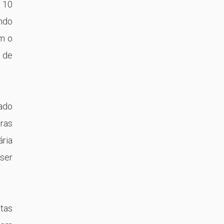
e 10
endo
om o
 de
cado
tras
ria
 ser
tas