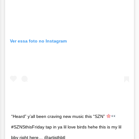
Ver essa foto no Instagram
“Heard” y’all been craving new music this “SZN”
#SZNSthisFriday tap in ya lil love birds hehe this is my lil
bby right here… @artisthbtl