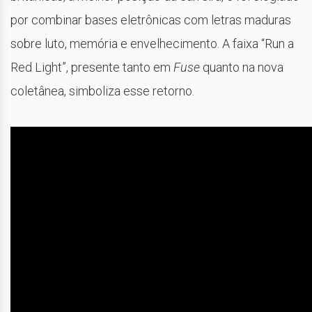
por combinar bases eletrônicas com letras maduras
sobre luto, memória e envelhecimento. A faixa “Run a
Red Light”, presente tanto em
Fuse
quanto na nova
coletânea, simboliza esse retorno.