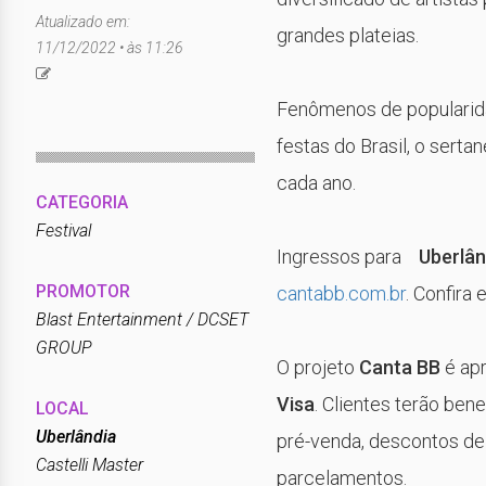
Atualizado em:
grandes plateias.
11/12/2022 • às 11:26
Fenômenos de popularida
festas do Brasil, o sert
cada ano.
CATEGORIA
Festival
Ingressos para
Uberlân
PROMOTOR
cantabb.com.br
. Confira
Blast Entertainment / DCSET
GROUP
O projeto
Canta BB
é ap
Visa
. Clientes terão ben
LOCAL
Uberlândia
pré-venda, descontos d
Castelli Master
parcelamentos.