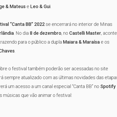
ge & Mateus
e
Leo & Gui
.
tival “Canta BB” 2022
se encerrará no interior de Minas
rlândia
. No dia
8 de dezembro
, no
Castelli Master
, acont
 trazendo para o público a dupla
Maiara & Maraísa
e os
Chaves
.
bre o festival também poderão ser acessadas no site
rá sempre atualizado com as últimas novidades das etapa
verá um acesso a um canal especial “Canta BB” no
Spotify
s músicas que vão animar o festival: