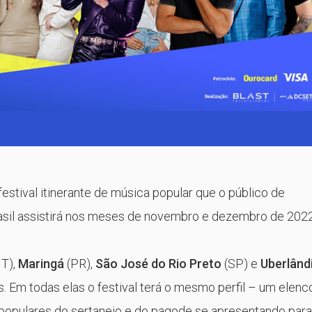
estival itinerante de música popular que o público de
rasil assistirá nos meses de novembro e dezembro de 2022
T),
Maringá
(PR),
São José do Rio Preto
(SP) e
Uberlând
. Em todas elas o festival terá o mesmo perfil – um elenc
s populares do sertanejo e do pagode se apresentando para