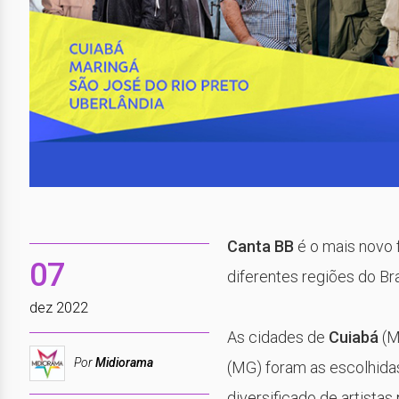
Canta BB
é o mais novo f
07
diferentes regiões do B
dez 2022
As cidades de
Cuiabá
(M
Por
Midiorama
(MG) foram as escolhidas
diversificado de artista