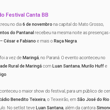
o Festival Canta BB
treou no dia
6 de novembro
na capital do Mato Grosso,
ntos do Pantanal
recebeu na mesma noite as presenças
 – César e Fabiano
e mais o
Raça Negra
.
 foi a vez de
Maringá
, no Paraná. O evento aconteceu no
dade Rural de Maringá
com
Luan Santana
,
Murilo Huff
e
igo
.
aconteceu o maior show do festival, para um público de ce
tádio Benedito Teixeira
, o Teixeirão, em
São José do Rio
ulo. No setlist teve
Luan Santana
, além da cantora
Simon