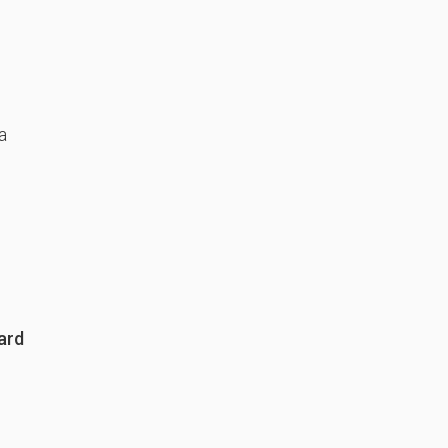
a
ard