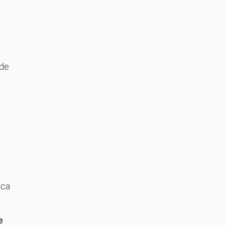
 de
rca
e