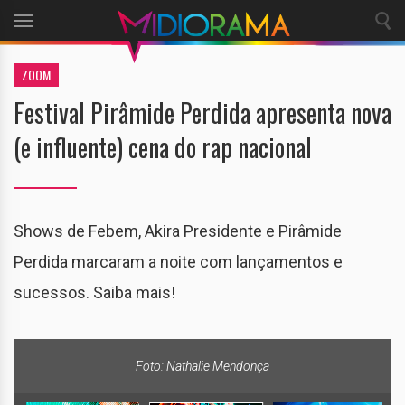
Toggle
navigation
ZOOM
Festival Pirâmide Perdida apresenta nova
(e influente) cena do rap nacional
Shows de Febem, Akira Presidente e Pirâmide
Perdida marcaram a noite com lançamentos e
sucessos. Saiba mais!
Foto: Nathalie Mendonça
Foto: Nathalie Mendonça