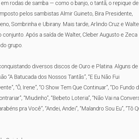
em rodas de samba — como o banjo, o tantã, o repique de
omposto pelos sambistas Almir Guineto, Bira Presidente,
eno, Sombrinha e Ubirany. Mais tarde, Arlindo Cruz e Walte
 conjunto. Após a saída de Walter, Cleber Augusto e Zeca
 do grupo.
conquistando diversos discos de Ouro e Platina. Alguns de
ão “A Batucada dos Nossos Tantãs”, “E Eu Não Fui
nte”, “Ô, Irene”, “O Show Tem Que Continuar”, “Do Fundo 
ontrariar”, “Miudinho”, “Bebeto Loteria”, “Não Vai na Conver
“Parabéns pra Você”, “Andei, Andei”, “Malandro Sou Eu”, “Tô 