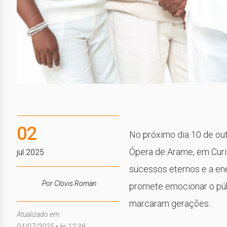
02
No próximo dia 10 de out
Ópera de Arame, em Curit
jul 2025
sucessos eternos e a ene
Por Clovis Roman
promete emocionar o púb
marcaram gerações.
Atualizado em:
04/07/2025 • às 12:38