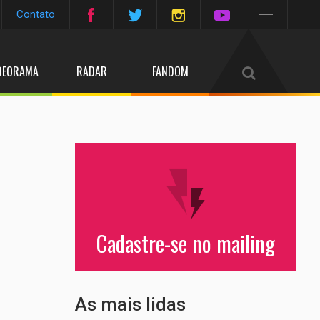
Contato
DEORAMA
RADAR
FANDOM
a
Cadastre-se no mailing
As mais lidas