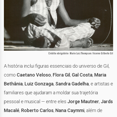
Crédito obrigatório: Mario Luiz Thompson / Acervo Gilberto Gil
A história inclui figuras essenciais do universo de Gil,
como
Caetano Veloso
,
Flora Gil
,
Gal Costa
,
Maria
Bethânia
,
Luiz Gonzaga
,
Sandra Gadelha
, e artistas e
familiares que ajudaram a moldar sua trajetória
pessoal e musical — entre eles
Jorge Mautner
,
Jards
Macalé
,
Roberto Carlos
,
Nana Caymmi
, além de