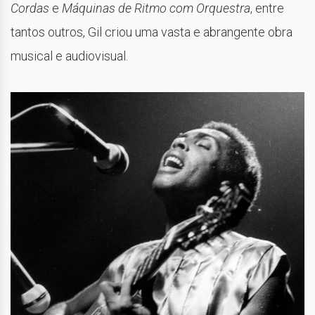
Cordas
e
Máquinas de Ritmo com Orquestra
, entre
tantos outros, Gil criou uma vasta e abrangente obra
musical e audiovisual.