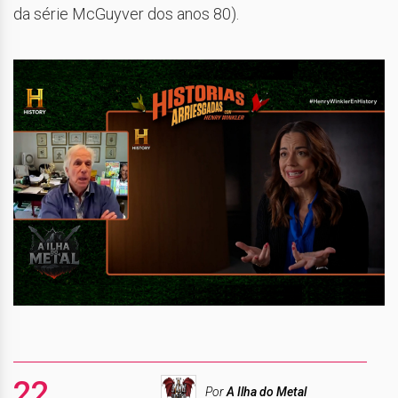
da série McGuyver dos anos 80).
22
Por
A Ilha do Metal