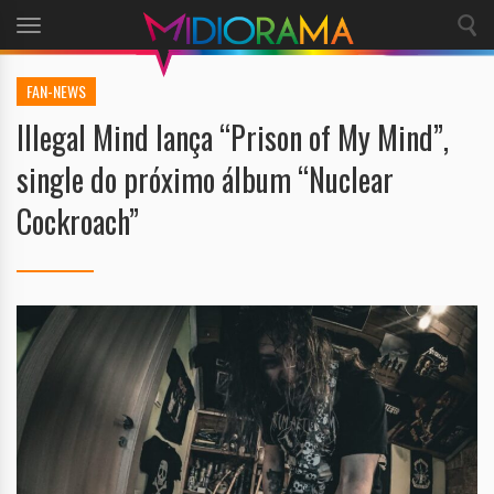
Toggle
navigation
FAN-NEWS
Illegal Mind lança “Prison of My Mind”,
single do próximo álbum “Nuclear
Cockroach”