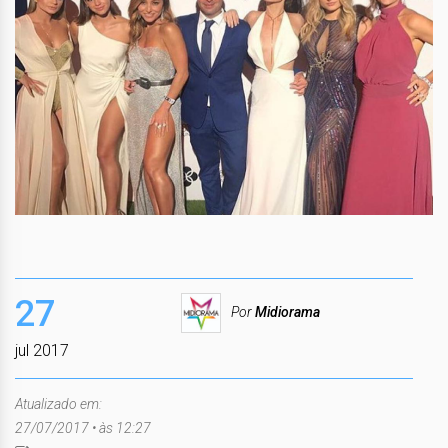
27
Por
Midiorama
jul 2017
Atualizado em:
27/07/2017 • às 12:27