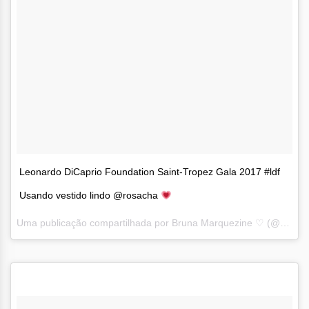
Leonardo DiCaprio Foundation Saint-Tropez Gala 2017 #ldf
Usando vestido lindo @rosacha
Uma publicação compartilhada por Bruna Marquezine ♡ (@brumarquezine) em