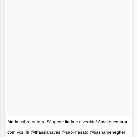
Ainda sobre ontem. Só gente linda e divertida! Amei encontrar
com vcs !!!! @thassianaves @sabrinasato @sashameneghel