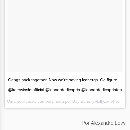
Gangs back together. Now we’re saving icebergs. Go figure..
@katewinsletofficial @leonardodicaprio @leonardodicapriofdn
Uma publicação compartilhada por Billy Zane (@billyzane) em
Jul
Por Alexandre Levy