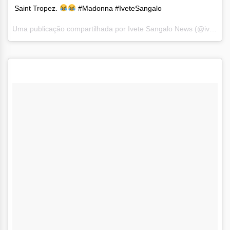
Saint Tropez.
#Madonna #IveteSangalo
Uma publicação compartilhada por Ivete Sangalo News (@ivetesngnews) em