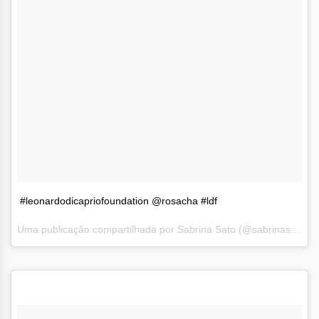
#leonardodicapriofoundation @rosacha #ldf
Uma publicação compartilhada por Sabrina Sato (@sabrinasato) em