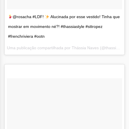
@rosacha #LDF!
Alucinada por esse vestido! Tinha que
mostrar em movimento né?! #thassiastyle #sttropez
#frenchriviera #ootn
Uma publicação compartilhada por Thássia Naves (@thassianaves) em