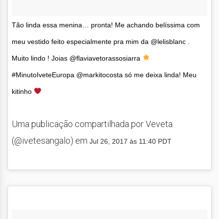
Tão linda essa menina… pronta! Me achando belíssima com
meu vestido feito especialmente pra mim da @lelisblanc .
Muito lindo ! Joias @flaviavetorassosiarra
#MinutoIveteEuropa @markitocosta só me deixa linda! Meu
kitinho
Uma publicação compartilhada por Veveta
(@ivetesangalo) em
Jul 26, 2017 às 11:40 PDT