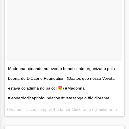
Madonna reinando no evento beneficente organizado pela
Leonardo DiCaprio Foundation. (Boatos que nossa Veveta
estava coladinha no palco!
) #Madonna
#leonardodicapriofoundation #ivetesangalo #Midiorama
Uma publicação compartilhada por Midiorama (@midiorama) em
J