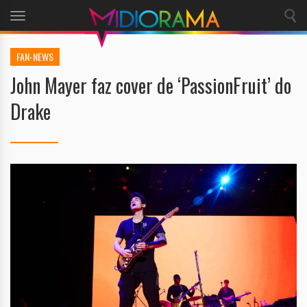
Toggle
navigation
FAN-NEWS
John Mayer faz cover de ‘PassionFruit’ do
Drake