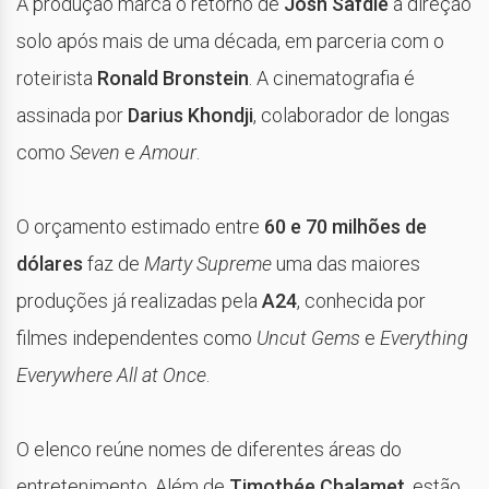
A produção marca o retorno de
Josh Safdie
à direção
solo após mais de uma década, em parceria com o
roteirista
Ronald Bronstein
. A cinematografia é
assinada por
Darius Khondji
, colaborador de longas
como
Seven
e
Amour
.
O orçamento estimado entre
60 e 70 milhões de
dólares
faz de
Marty Supreme
uma das maiores
produções já realizadas pela
A24
, conhecida por
filmes independentes como
Uncut Gems
e
Everything
Everywhere All at Once
.
O elenco reúne nomes de diferentes áreas do
entretenimento. Além de
Timothée Chalamet
, estão