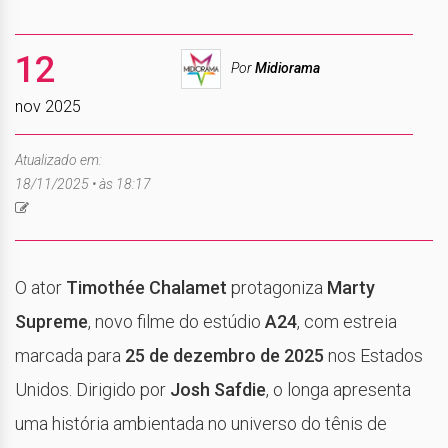
12
Por
Midiorama
nov 2025
Atualizado em:
18/11/2025 • às 18:17
O ator
Timothée Chalamet
protagoniza
Marty
Supreme
, novo filme do estúdio
A24
, com estreia
marcada para
25 de dezembro de 2025
nos Estados
Unidos. Dirigido por
Josh Safdie
, o longa apresenta
uma história ambientada no universo do tênis de