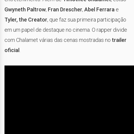
Gwyneth Paltrow
,
Fran Drescher
,
Abel Ferrara
e
Tyler, the Creator
, que faz sua primeira participação
em um papel de destaque no cinema. O rapper divide
com Chalamet várias das cenas mostradas no
trailer
oficial
.