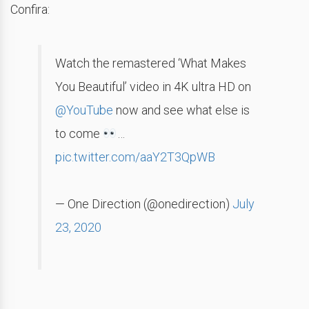
Confira:
Watch the remastered ‘What Makes
You Beautiful’ video in 4K ultra HD on
@YouTube
now and see what else is
to come
…
pic.twitter.com/aaY2T3QpWB
— One Direction (@onedirection)
July
23, 2020