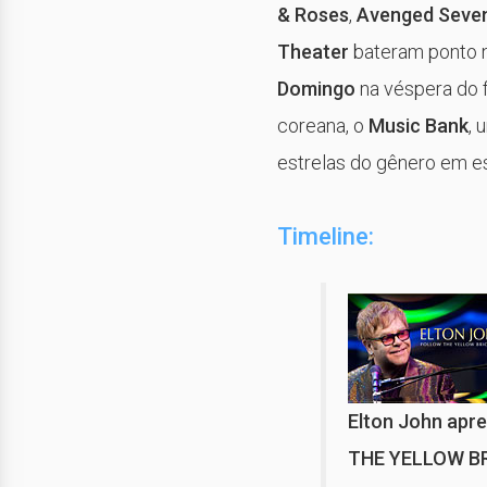
& Roses
,
Avenged Seve
Theater
bateram ponto n
Domingo
na véspera do f
coreana, o
Music Bank
, 
estrelas do gênero em es
Timeline:
Elton John apr
THE YELLOW B