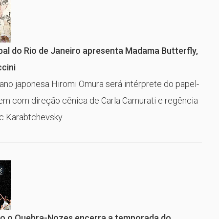
al do Rio de Janeiro apresenta Madama Butterfly,
cini
ano japonesa Hiromi Omura será intérprete do papel-
gem com direção cênica de Carla Camurati e regência
c Karabtchevsky.
ino o Quebra-Nozes encerra a temporada do