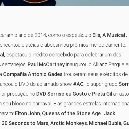
aram o ano de 2014, como o espetáculo
Elis, A Musical
,
encantou platéias e abocanhou prêmios merecidamente;
al,
espetáculo inédito concebido para celebrar um dos
 sertanejos,
Paul McCartney
inaugurou o Allianz Parque 
 a
Compañia Antonio Gades
trouxeram seus exércitos de
lançou o DVD do aclamado show
#AC
, o super grupo
Sorr
aior produção no
DVD Sorriso eu Gosto
e
Preta Gil
arrast
seu bloco no carnaval. E as grandes estrelas internaciona
naram:
Elton John
,
Queens of the Stone Age
,
Jack
o
30 Seconds to Mars
,
Arctic Monkeys
,
Michael Bublé
,
G