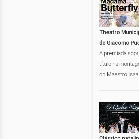
Theatro Municip
de Giacomo Puc
A premiada sopr
título na monta
do Maestro Isaa
Clássico natal