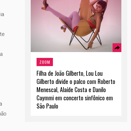
ia
nte
da
ZOOM
Filha de João Gilberto, Lou Lou
Gilberto divide o palco com Roberto
Menescal, Alaíde Costa e Danilo
Caymmi em concerto sinfônico em
a
São Paulo
não