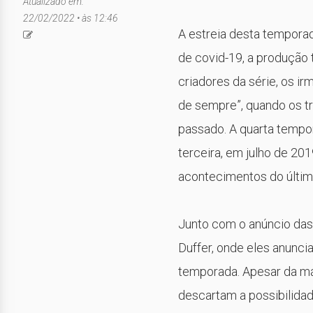
Atualizado em:
22/02/2022 • às 12:46
A estreia desta tempora
de covid-19, a produção 
criadores da série, os ir
de sempre”, quando os t
passado. A quarta tempor
terceira, em julho de 20
acontecimentos do últim
Junto com o anúncio das 
Duffer, onde eles anuncia
temporada. Apesar da má 
descartam a possibilidad