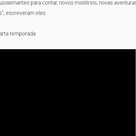
tusiasmantes para contar, novos mistérios, novas aventuras
s”, escreveram eles.
uarta temporada: