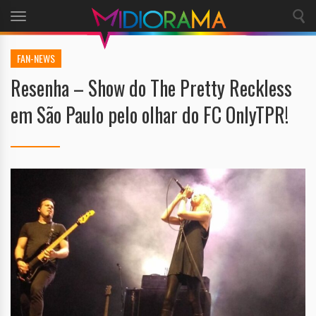
Toggle
navigation
FAN-NEWS
Resenha – Show do The Pretty Reckless
em São Paulo pelo olhar do FC OnlyTPR!