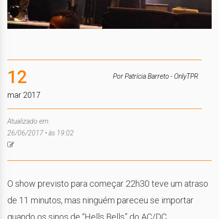
12
Por Patrícia Barreto - OnlyTPR
mar 2017
Atualizado em:
26/06/2017 • às 19:02
O show previsto para começar 22h30 teve um atraso
de 11 minutos, mas ninguém pareceu se importar
quando os sinos de “Hells Bells” do AC/DC