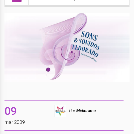
09
Por
Midiorama
mar 2009