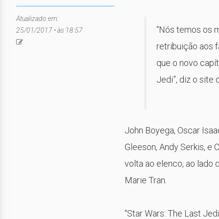
Atualizado em:
“Nós temos os m
25/01/2017 • às 18:57
retribuição aos 
que o novo capít
Jedi”, diz o site 
John Boyega, Oscar Isaac
Gleeson, Andy Serkis, e 
volta ao elenco, ao lado
Marie Tran.
“Star Wars: The Last Jedi