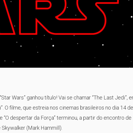
 “Star Wars” ganhou título! Vai se chamar “The Last Jedi”, 
”. O filme, que estreia nos cinemas brasileiros no dia 14 d
“O despertar da Força” terminou, a partir do encontro de
e Skywalker (Mark Hammill).