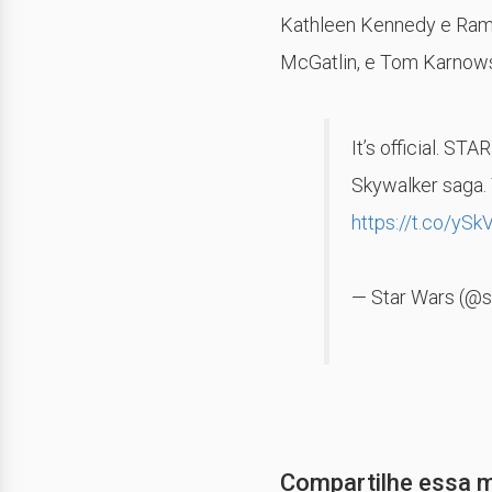
Kathleen Kennedy e Ram
McGatlin, e Tom Karnows
It’s official. S
Skywalker saga.
https://t.co/y
— Star Wars (@
Compartilhe essa 