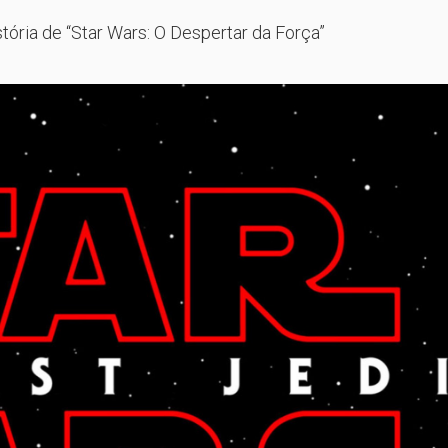
tória de “Star Wars: O Despertar da Força”