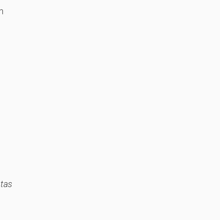
n
tas