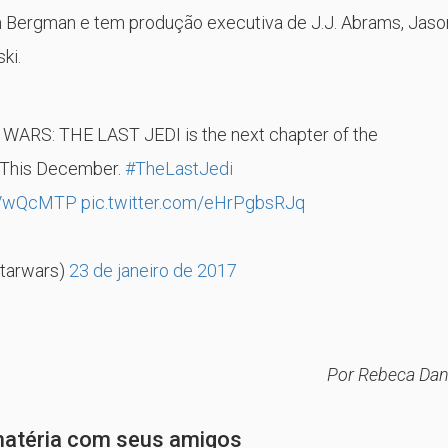
 Bergman e tem produção executiva de J.J. Abrams, Jaso
ki.
TAR WARS: THE LAST JEDI is the next chapter of the
 This December.
#TheLastJedi
SkVwQcMTP
pic.twitter.com/eHrPgbsRJq
starwars)
23 de janeiro de 2017
Por Rebeca Dan
matéria com seus amigos