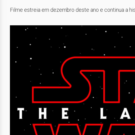
Filme estreia em dezembro deste ano e continua a his