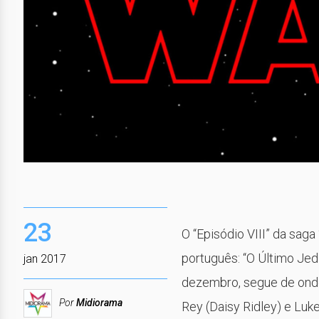
23
O “Episódio VIII” da saga
português: “O Último Jedi
jan 2017
dezembro, segue de onde 
Por
Midiorama
Rey (Daisy Ridley) e Luk