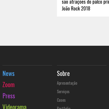
são atrações do palco pri
João Rock 2018
News
Sobre
Zoom
Apresentação
Serviços
Press
Cases
Videorama
Portfolio