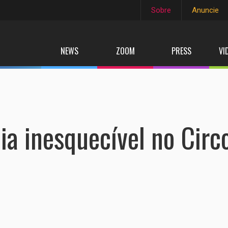
Sobre
Anuncie
NEWS
ZOOM
PRESS
VI
ia inesquecível no Circ
Foto: Tuiki Borges
Foto: Tuiki Borges