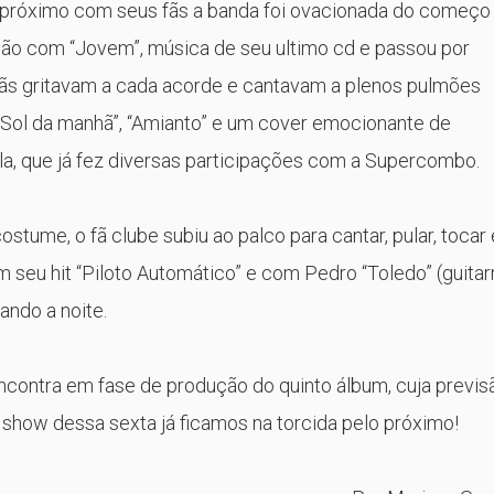
próximo com seus fãs a banda foi ovacionada do começo
ção com “Jovem”, música de seu ultimo cd e passou por
 fãs gritavam a cada acorde e cantavam a plenos pulmões
Sol da manhã”, “Amianto” e um cover emocionante de
la, que já fez diversas participações com a Supercombo.
stume, o fã clube subiu ao palco para cantar, pular, tocar 
m seu hit “Piloto Automático” e com Pedro “Toledo” (guitar
ando a noite.
ncontra em fase de produção do quinto álbum, cuja previs
o show dessa sexta já ficamos na torcida pelo próximo!