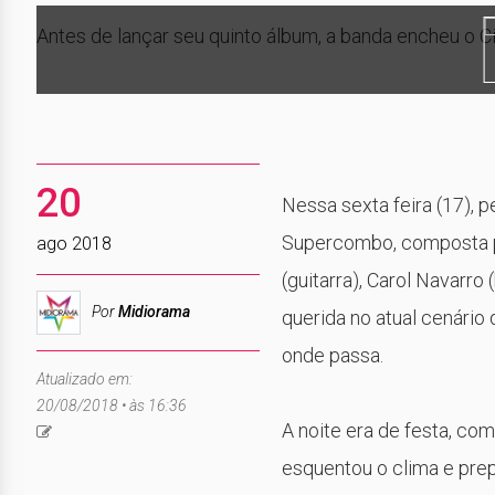
prev
Antes de lançar seu quinto álbum, a banda encheu o Ci
20
Nessa sexta feira (17), p
Supercombo, composta po
ago 2018
(guitarra), Carol Navarro
Por
Midiorama
querida no atual cenário
onde passa.
Atualizado em:
20/08/2018 • às 16:36
A noite era de festa, com
esquentou o clima e prep