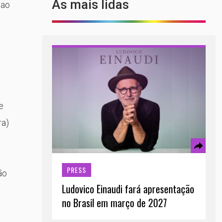
As mais lidas
 ao
e
ra)
PRESS
ão
Ludovico Einaudi fará apresentação
no Brasil em março de 2027