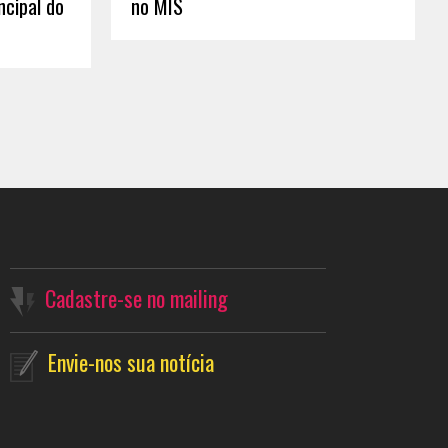
ncipal do
no MIS
Cadastre-se no mailing
Envie-nos sua notícia