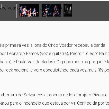
rco Voador de música boa e rock ‘n’ roll
ela primeira vez, a lona do Circo Voador recebeu a banda
r Leonardo Ramos (voz e guitarra), Pedro “Toledo” Ram
 (baixo) e Paulo Vaz (teclados). O grupo mostrou porque é 
 do rock nacional e vem conquistando cada vez mais fãs po
 abertura de Selvagens a procura de lei e projeto Rivera q
arou para o incendeio que estava por vir. Conhecida por te