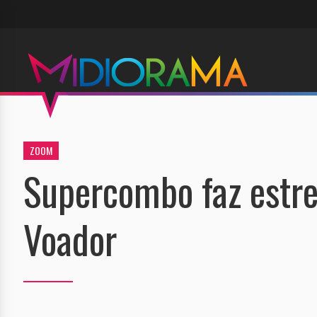
ZOOM
Supercombo faz estre
Voador
1
2
/4
/4