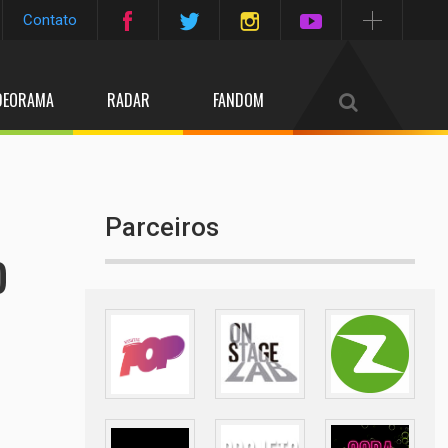
Contato
DEORAMA
RADAR
FANDOM
Parceiros
o
3
/4