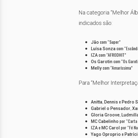
Na categoria “Melhor Á
indicados são:
com “Super”
Jão
com “Escânda
Luísa Sonza
com “AFRODHIT”
IZA
com “Os Garoti
Os Garotin
com “Amaríssima”
Melly
Para “Melhor Interpretaç
,
e
Anitta
Dennis
Pedro 
,
Gabriel o Pensador
Xa
,
Gloria Groove
Ludmill
por “Carta
MC Cabelinho
e
por “Fé Na
IZA
MC Carol
e
Yago Oproprio
Patríc