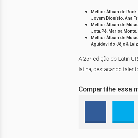
Melhor Álbum de Rock 
,
Jovem Dionísio
Ana Fr
Melhor Álbum de Música
,
,
Jota.Pê
Marisa Monte
Melhor Álbum de Músic
&
Aguidavi do Jêje
Lui
A 25ª edição do Latin G
latina, destacando talen
Compartilhe essa 