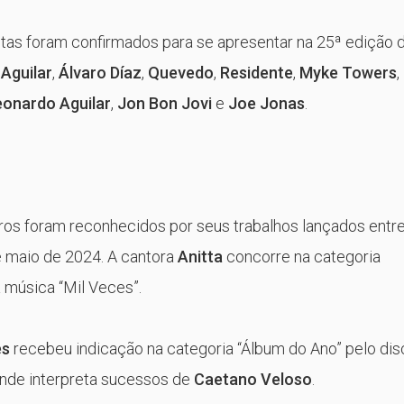
istas foram confirmados para se apresentar na 25ª edição 
Aguilar
,
Álvaro Díaz
,
Quevedo
,
Residente
,
Myke Towers
,
eonardo Aguilar
,
Jon Bon Jovi
e
Joe Jonas
.
eiros foram reconhecidos por seus trabalhos lançados entr
e maio de 2024. A cantora
Anitta
concorre na categoria
 música “Mil Veces”.
es
recebeu indicação na categoria “Álbum do Ano” pelo dis
onde interpreta sucessos de
Caetano Veloso
.