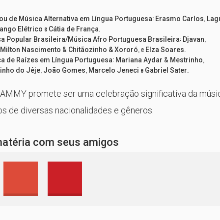
:
,
ou de Música Alternativa em Língua Portuguesa
Erasmo Carlos
Lag
e
.
ango Elétrico
Cátia de França
:
,
 Popular Brasileira/Música Afro Portuguesa Brasileira
Djavan
&
, e
.
Milton Nascimento
Chitãozinho & Xororó
Elza Soares
:
&
,
a de Raízes em Língua Portuguesa
Mariana Aydar
Mestrinho
,
,
e
.
zinho do Jêje
João Gomes
Marcelo Jeneci
Gabriel Sater
RAMMY promete ser uma celebração significativa da músi
tos de diversas nacionalidades e gêneros.
matéria com seus amigos