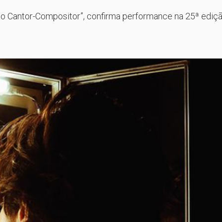
ção Cantor-Compositor”, confirma performance na 25ª ediç