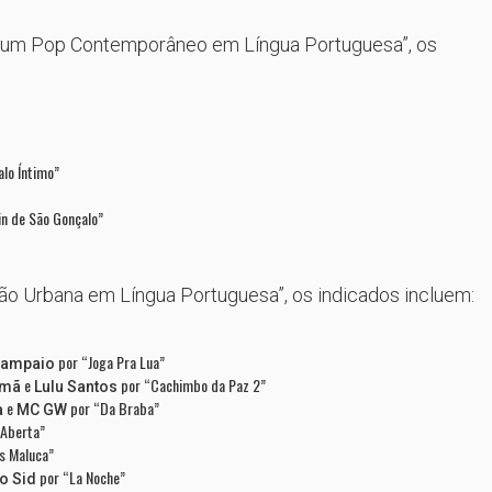
lbum Pop Contemporâneo em Língua Portuguesa”, os
lo Íntimo”
n de São Gonçalo”
ão Urbana em Língua Portuguesa”, os indicados incluem:
por “Joga Pra Lua”
Sampaio
e
por “Cachimbo da Paz 2”
mã
Lulu Santos
e
por “Da Braba”
a
MC GW
 Aberta”
s Maluca”
por “La Noche”
io Sid