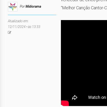
Por
Midiorama
“Melhor Canção Cantor-
Atualizado em:
12/11/2024 • às 13:33