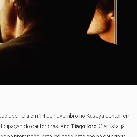
 que ocorrerá em 14 de novembro no Kaseya Center, em
ticipação do cantor brasileiro
Tiago Iorc
. O artista, já
os na premiação, está indicado este ano na categoria