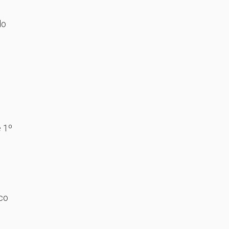
do
e 1º
co