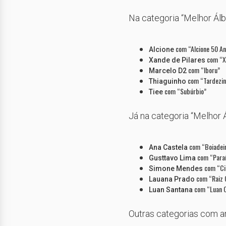
Na categoria “Melhor Ál
com “Alcione 50 An
Alcione
com “X
Xande de Pilares
com “Iboru”
Marcelo D2
com “Tardezinh
Thiaguinho
com “Subúrbio”
Tiee
Já na categoria “Melhor 
com “Boiadeira
Ana Castela
com “Paraís
Gusttavo Lima
com “Cin
Simone Mendes
com “Raiz G
Lauana Prado
com “Luan Ci
Luan Santana
Outras categorias com art