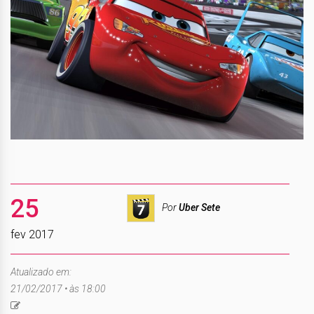
25
Por
Uber Sete
fev 2017
Atualizado em:
21/02/2017 • às 18:00