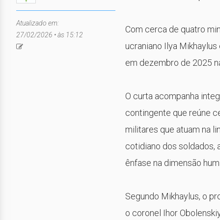
Atualizado em:
Com cerca de quatro minu
27/02/2026 • às 15:12
ucraniano
Ilya Mikhaylus
em dezembro de 2025 na r
O curta acompanha integr
contingente que reúne ce
militares que atuam na l
cotidiano dos soldados, 
ênfase na dimensão hum
Segundo Mikhaylus, o pro
o coronel Ihor Obolenski