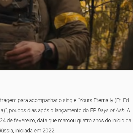
ragem para acompanhar o single “Yours Eternally (Ft. Ed
ia)”, poucos dias após o lançamento do EP
Days of Ash
. A
24 de fevereiro, data que marcou quatro anos do início da
Rússia, iniciada em 2022.