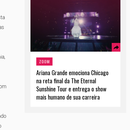
sta
as
ia,
ZOOM
Ariana Grande emociona Chicago
na reta final da The Eternal
com
Sunshine Tour e entrega o show
mais humano de sua carreira
ndo
o