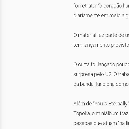
foi retratar “o coração 
diariamente em meio à g
O material faz parte de
tem lançamento previsto 
O curta foi lançado pou
surpresa pelo U2. O traba
da banda, funciona como 
Além de “Yours Eternally
Topolia
, o miniálbum tra
pessoas que atuam “na lin