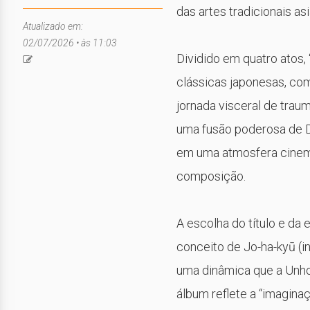
das artes tradicionais asi
Atualizado em:
02/07/2026 • às 11:03
Dividido em quatro atos,
clássicas japonesas, com
jornada visceral de trau
uma fusão poderosa de D
em uma atmosfera cinema
composição.
A escolha do título e da 
conceito de Jo-ha-kyū (i
uma dinâmica que a Unhol
álbum reflete a “imaginaç