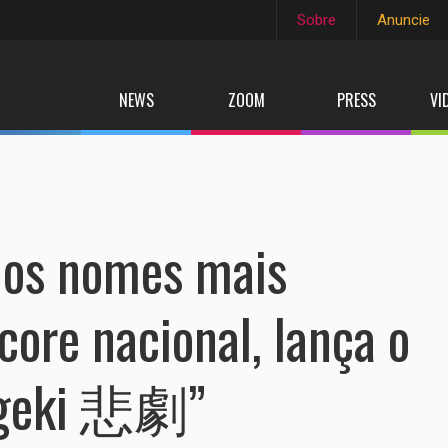
Sobre
Anuncie
NEWS
ZOOM
PRESS
VI
dos nomes mais
ore nacional, lança o
Higeki 悲劇”