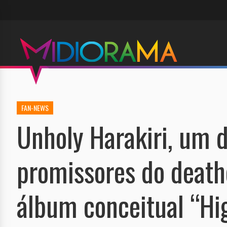
FAN-NEWS
Unholy Harakiri, um 
promissores do deathc
álbum conceitual “