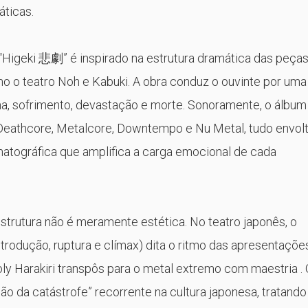
áticas.
 “Higeki 悲劇” é inspirado na estrutura dramática das peça
o o teatro Noh e Kabuki. A obra conduz o ouvinte por uma
ma, sofrimento, devastação e morte. Sonoramente, o álbum
eathcore, Metalcore, Downtempo e Nu Metal, tudo envol
tográfica que amplifica a carga emocional de cada
estrutura não é meramente estética. No teatro japonês, o
ntrodução, ruptura e clímax) dita o ritmo das apresentaçõe
y Harakiri transpôs para o metal extremo com maestria . 
ão da catástrofe” recorrente na cultura japonesa, tratando