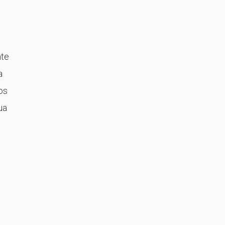
nte
a
os
ua