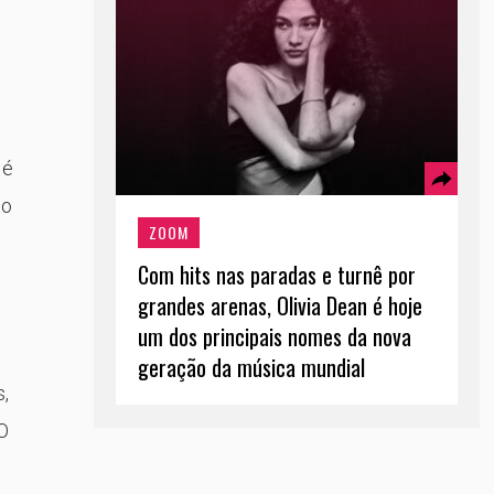
s
 é
to
ZOOM
Com hits nas paradas e turnê por
grandes arenas, Olivia Dean é hoje
um dos principais nomes da nova
geração da música mundial
s,
O