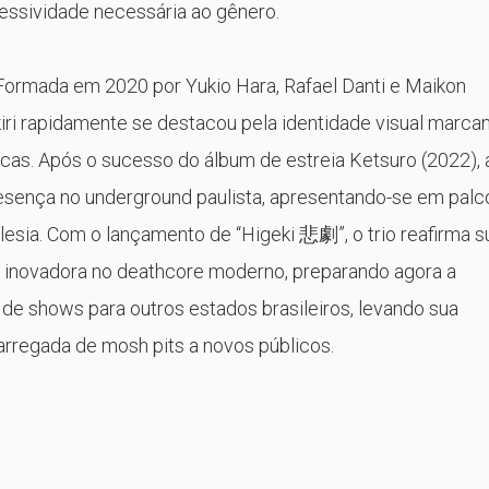
ssividade necessária ao gênero.
 Formada em 2020 por Yukio Hara, Rafael Danti e Maikon
iri rapidamente se destacou pela identidade visual marca
cas. Após o sucesso do álbum de estreia Ketsuro (2022), 
esença no underground paulista, apresentando-se em palc
esia. Com o lançamento de “Higeki 悲劇”, o trio reafirma s
inovadora no deathcore moderno, preparando agora a
de shows para outros estados brasileiros, levando sua
arregada de mosh pits a novos públicos.