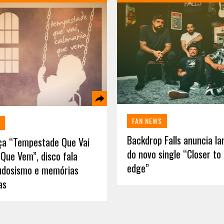
FAN NEWS
Backdrop Falls anuncia l
nça “Tempestade Que Vai
do novo single “Closer to
Que Vem”, disco fala
edge”
udosismo e memórias
as