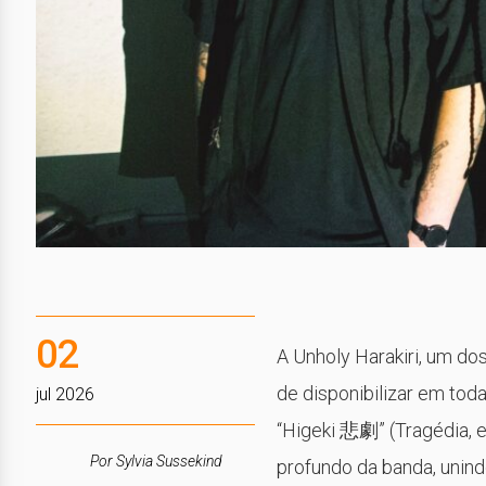
02
A Unholy Harakiri, um d
de disponibilizar em tod
jul 2026
“Higeki 悲劇” (Tragédia, 
Por Sylvia Sussekind
profundo da banda, unind