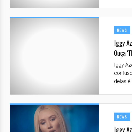
NEWS
Iggy Az
Ouça ‘Th
Iggy Az
confusõ
delas é 
NEWS
Iggy Az