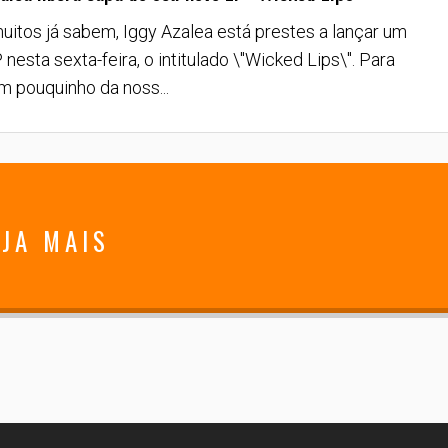
itos já sabem, Iggy Azalea está prestes a lançar um
nesta sexta-feira, o intitulado \"Wicked Lips\". Para
m pouquinho da noss...
JA MAIS