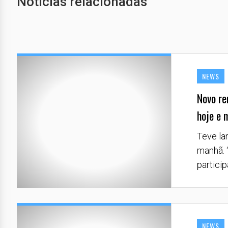
Notícias relacionadas
NEWS
Novo re
hoje e 
Teve la
manhã. “
particip
NEWS