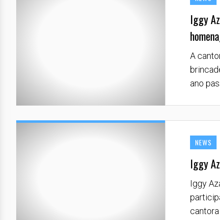
Iggy Az
homena
A canto
brincad
ano pas
NEWS
Iggy Az
Iggy Az
partici
cantora