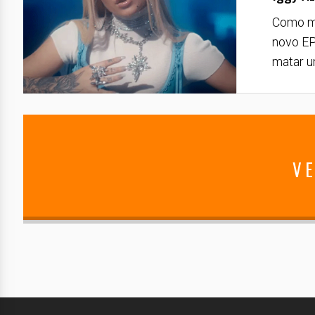
Como mu
novo EP 
matar u
VE