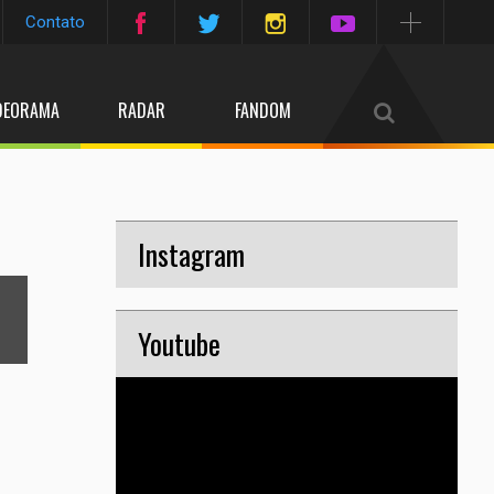
Contato
DEORAMA
RADAR
FANDOM
6
Instagram
/13
next
Youtube