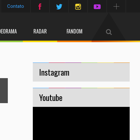
Contato
DEORAMA
RADAR
FANDOM
2
Instagram
/4
next
Youtube