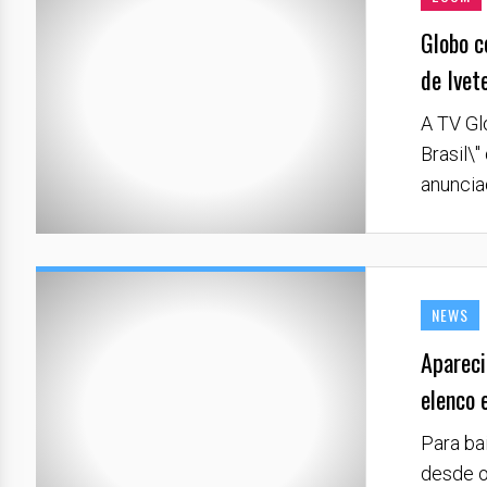
Globo c
de Ivet
A TV Gl
Brasil\
anunciad
NEWS
Apareci
elenco 
Para ba
desde o