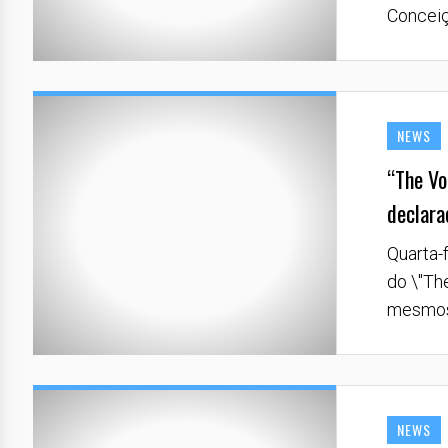
Conceiçã
NEWS
“The Vo
declara
Quarta-f
do \"Th
mesmos: 
NEWS