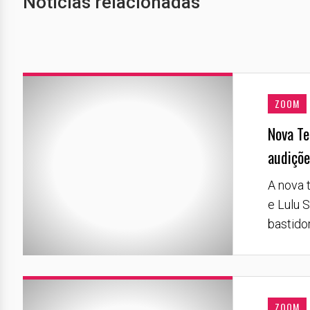
Notícias relacionadas
ZOOM
Nova Te
audiçõe
A nova 
e Lulu 
bastido
ZOOM