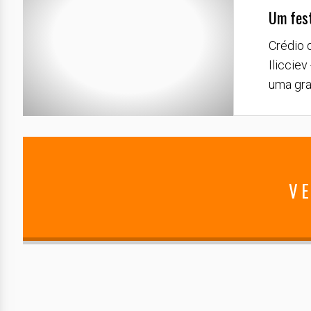
Um fest
Crédio d
Ilicciev
uma gra
VE