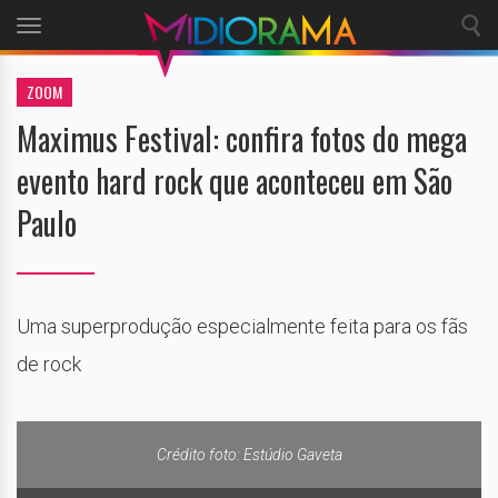
Toggle
navigation
ZOOM
Maximus Festival: confira fotos do mega
evento hard rock que aconteceu em São
Paulo
Uma superprodução especialmente feita para os fãs
de rock
Crédito foto: Estúdio Gaveta
Crédito foto: Estúdio Gaveta