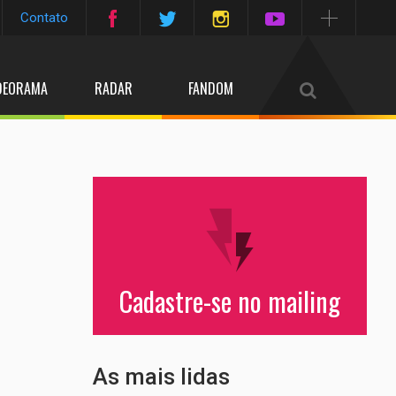
Contato
DEORAMA
RADAR
FANDOM
e
Cadastre-se no mailing
As mais lidas