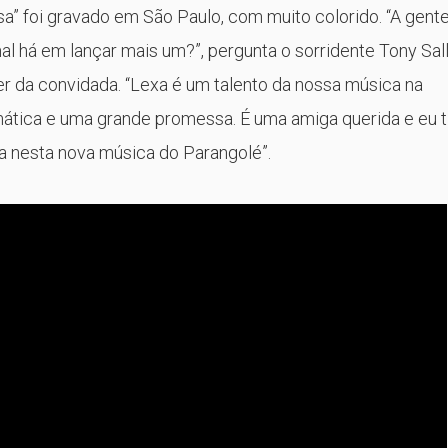
a” foi gravado em São Paulo, com muito colorido. “A gente
mal há em lançar mais um?”, pergunta o sorridente Tony Sal
r da convidada. “Lexa é um talento da nossa música na
ismática e uma grande promessa. É uma amiga querida e eu t
a nesta nova música do Parangolé”.