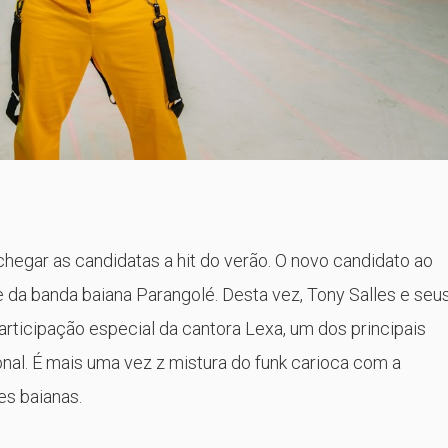
egar as candidatas a hit do verão. O novo candidato ao
le da banda baiana Parangolé. Desta vez, Tony Salles e seu
ticipação especial da cantora Lexa, um dos principais
al. É mais uma vez z mistura do funk carioca com a
es baianas.