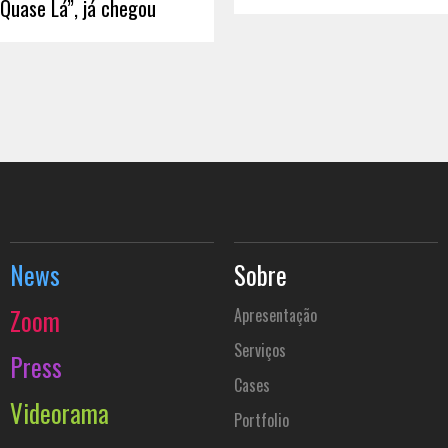
Quase Lá”, já chegou
News
Sobre
Zoom
Apresentação
Serviços
Press
Cases
Videorama
Portfolio