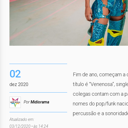
02
Fim de ano, começam a ch
título é “Venenosa”, sing
dez 2020
colegas contam com a par
Por
Midiorama
nomes do pop/funk nacion
percussão e a sonoridad
Atualizado em:
03/12/2020 • às 14:24