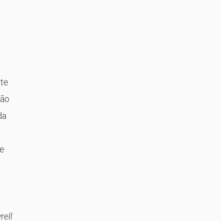
ete
não
da
de
rell