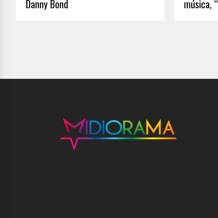
Danny Bond
música, “