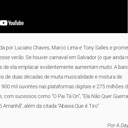
da por Luciano Chaves, Marco Lima e Tony Salles e prom
esse verão. Se houver carnaval em Salvador (o que ainda 
ces de ela emplacar evidentemente aumentam muito. A ban
s de duas décadas de muita musicalidade e mistura de
900 mil ouvintes nas plataformas digitais e 275 milhões 
e, com sucessos como “O Pai Tá On”, “Ela Não Quer Guerra
Amanhã”, além da citada “Abaixa Que é Tiro”.
Por A.Day