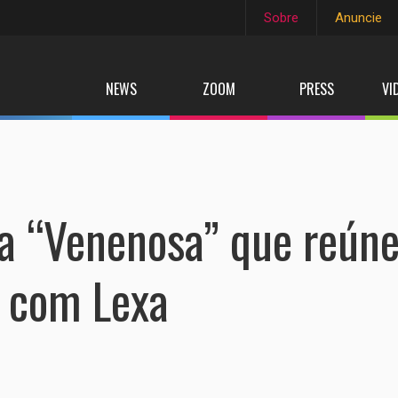
Sobre
Anuncie
NEWS
ZOOM
PRESS
VI
ça “Venenosa” que reún
é com Lexa