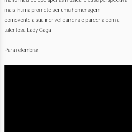
mais íntima promete ser uma homenagem
comovente a sua incrível carreira e parceria com a
talentosa Lady Gaga
Para relembrar: