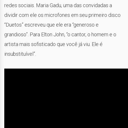
redes sociais. Maria Gadu, uma das convidadas a
dividir com ele os microfones em seu primeiro disco
“Duetos” escreveu que ele era “generoso e
grandioso”. Para Elton John, “o cantor, o homem e o
artista mais sofisticado que você já viu. Ele é
insubstituível”.