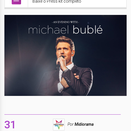
Baixe o Press kit completo
31
Por
Midiorama