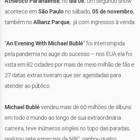
Athletico Paranaense
, no
dia 08.
Um segundo show
acontece em
São Paulo
no sábado,
05 de novembro
,
também no
Allianz Parque
, já com ingressos à venda.
“
An Evening With Michael Bublé
” foi interrompida
pela pandemia no auge do sucesso – nos EUA ela foi
vista em 82 cidades por mais de meio milhão de fãs e
27 datas extras tiveram que ser agendadas para
atender ao público.
Michael Bublé
vendeu mais de 60 milhões de álbuns
em todo o mundo ao longo de sua extraordinária
carreira, teve inúmeros
singles
no topo das paradas,
realizou sete especiais da NBC, ganhou quatro