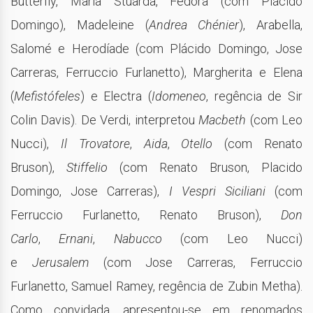
Butterfly, Maria Stuarda, Fedora (com Plácido
Domingo), Madeleine (
Andrea Chénier
), Arabella,
Salomé e Herodíade (com Plácido Domingo, Jose
Carreras, Ferruccio Furlanetto), Margherita e Elena
(
Mefistófeles
) e Electra (
Idomeneo
, regência de Sir
Colin Davis). De Verdi, interpretou
Macbeth
(com Leo
Nucci),
Il Trovatore
,
Aida
,
Otello
(com Renato
Bruson),
Stiffelio
(com Renato Bruson, Placido
Domingo, Jose Carreras),
I Vespri Siciliani
(com
Ferruccio Furlanetto, Renato Bruson),
Don
Carlo
,
Ernani
,
Nabucco
(com Leo Nucci)
e
Jerusalem
(com Jose Carreras, Ferruccio
Furlanetto, Samuel Ramey, regência de Zubin Metha).
Como convidada, apresentou-se em renomados