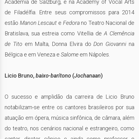
Academia de Salzburg, e na Academy of Vocal Arts
de Filadélfia. Entre seus compromissos para 2014
estão
Manon Lescaut
e
Fedora
no Teatro Nacional de
Bratislava, sua estreia como Vitellia de
A Clemência
de Tito
em Malta, Donna Elvira do
Don Giovanni
na
Bélgica e em Veneza e
Salome
em Nápoles.
Licio Bruno,
baixo-barítono
(
Jochanaan
)
O sucesso e amplidão da carreira de Licio Bruno
notabilizam-se entre os cantores brasileiros por sua
atuação em ópera, música sinfônica, de câmara, além
do teatro, nos cenários nacional e estrangeiro, como
cantor, diretor cênico e ainda como professor e