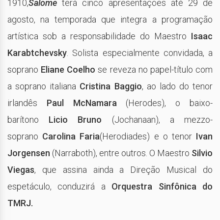
1910,
Salome
terá cinco apresentações até 29 de
agosto, na temporada que integra a programação
artística sob a responsabilidade do Maestro
Isaac
Karabtchevsky
. Solista especialmente convidada, a
soprano
Eliane Coelho
se reveza no papel-título com
a soprano italiana
Cristina Baggio
, ao lado do tenor
irlandês
Paul McNamara
(Herodes), o baixo-
barítono
Licio Bruno
(Jochanaan), a mezzo-
soprano
Carolina Faria
(Herodiades) e o tenor
Ivan
Jorgensen
(Narraboth), entre outros. O Maestro
Silvio
Viegas
, que assina ainda a Direção Musical do
espetáculo, conduzirá a
Orquestra Sinfônica do
TMRJ.