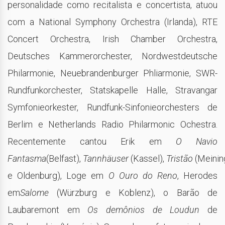
personalidade como recitalista e concertista, atuou
com a National Symphony Orchestra (Irlanda), RTE
Concert Orchestra, Irish Chamber Orchestra,
Deutsches Kammerorchester, Nordwestdeutsche
Philarmonie, Neuebrandenburger Phliarmonie, SWR-
Rundfunkorchester, Statskapelle Halle, Stravangar
Symfonieorkester, Rundfunk-Sinfonieorchesters de
Berlim e Netherlands Radio Philarmonic Ochestra.
Recentemente cantou Erik em
O Navio
Fantasma
(Belfast),
Tannhäuser
(Kassel),
Tristão
(Meinin
e Oldenburg), Loge em
O Ouro do Reno
, Herodes
em
Salome
(Würzburg e Koblenz), o Barão de
Laubaremont em
Os demônios de Loudun
de