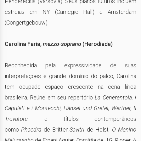
Pendereckis (Varsóvia). Seus planos futuros incluem
estreias em NY (Carnegie Hall) e Amsterdam
(Congertgebouw).
Carolina Faria,
mezzo-soprano
(Herodiade)
Reconhecida pela expressividade de suas
interpretações e grande domínio do palco, Carolina
tem ocupado espaço crescente na cena lírica
brasileira. Reúne em seu repertório
La Cenerentola, I
Capuleti e i Montecchi, Hänsel und Gretel, Werther, Il
Trovatore
, e títulos contemporâneos
como
Phaedra
de Britten,
Savitri
de Holst,
O Menino
Maluquinho
de Ernani Aguiar,
Domitila
de J.G. Ripper,
A