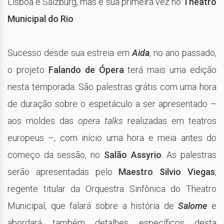
Lisboa e Salzburg, mas é sua primeira vez no
Theatro
Municipal do Rio
.
Sucesso desde sua estreia em
Aida
, no ano passado,
o projeto
Falando de Ópera
terá mais uma edição
nesta temporada. São palestras grátis com uma hora
de duração sobre o espetáculo a ser apresentado –
aos moldes das
opera talks
realizadas em teatros
europeus –, com início uma hora e meia antes do
começo da sessão, no
Salão Assyrio
. As palestras
serão apresentadas pelo
Maestro Silvio Viegas
,
regente titular da Orquestra Sinfônica do Theatro
Municipal, que falará sobre a história de
Salome
e
abordará também detalhes específicos desta