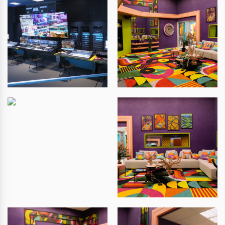
ENDEREÇO
: Alameda Terracota, 545 – Cerâmica,
São Caetano do Sul – SP
INGRESSOS:
TICKETMASTER
CLASSIFICAÇÃO:
16 anos
FUNCIONAMENTO:
Segunda a sexta-feira e feriados: 10h às 22h –
Último horário: 21h15
Sábados e Domingos: 09h às 22h – Último
horário: 21h15
INGRESSO TOP:
De segunda-feira a quinta-feira – Até 18h: R$ 45
(meia entrada) e R$ 90 (inteira) + taxa de
serviços*
De segunda-feira a quinta-feira – A partir de 18h:
R$ 50 (meia-entrada) e R$ 100 (inteira) + taxa de
serviços*
Sexta-feira – Até 18h: R$ 50 (meia-entrada) e R$