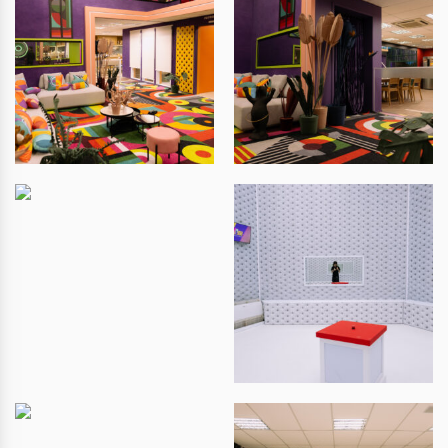
100 (inteira) + taxa de serviços*
Sexta-feira – A partir de 18h: R$ 60 (meia-entrada)
e R$ 120 (inteira) + taxa de serviços*
Sábado e domingo: R$60 (meia-entrada) e R$120
(inteira) + taxa de serviços*
Feriados – No dia e a partir de 18h do dia anterior:
R$ 60 (meia-entrada) e R$ 120 (inteira) + taxa de
serviços*
INGRESSO VIP – PREÇO ÚNICO
R$ 300 + taxa de serviços*
Entrada pelo acesso Camarote, com fila
exclusiva, sem horário pré-definido – você decide!
Ao adquirir este ingresso, você também terá
direito a uma visita privativa a um camarim e a um
estúdio da Rede Globo, além de uma fotografia
digital dentro do confessionário, clicada por um
profissional.