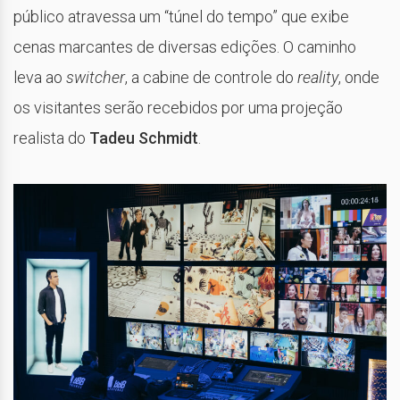
público atravessa um “túnel do tempo” que exibe
cenas marcantes de diversas edições. O caminho
leva ao
switcher
, a cabine de controle do
reality
, onde
os visitantes serão recebidos por uma projeção
realista do
Tadeu Schmidt
.