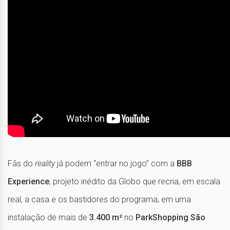
Fãs do
reality
já podem “entrar no jogo” com a
BBB
Experience
, projeto inédito da Globo que recria, em escala
real, a casa e os bastidores do programa, em uma
instalação de mais de
3.400 m²
no
ParkShopping São